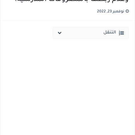
نتيجة الثانوية العامة ملف اكسل .. كشوف درجات طلاب الثانوية العامة 2026 جميع المدارس والمحافظات بالاسم ورقم الجلوس
نوفمبر 23, 2022
الساعه 11 مساء.. وزير التربية والتعليم يعتمد نتيجة الثانوية العامة والنتيجة علي مواقع الانترنت خلال ساعات
التنقل