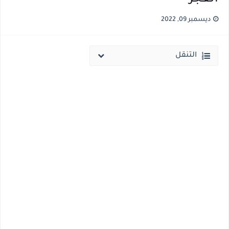
قائمة أسماء بجميع الجامعات الخاصه والأهلية والحكومية والاجنبية المعتمدة من وزارة التعليم العالي للعام الجامعي 2026/ 2027
ديسمبر 09, 2022
انخفاض الحد الادني بكليات القمة والمرحلة الاولي للتنسيق يوم الاثنين القادم ..بداية تظلمات الثانوية العامة الكترونيا لمدة 15 يوم بداية من غدا
التنقل