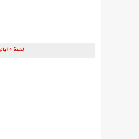
لمدة 4 ايام متتالية ..تعطيل العمل بكافة البنوك العاملة في مصر خلال الأسبوع المقبل