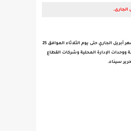
أصدر الدكتور مصطفى مدبولي، رئيس مجلس الوزراء، قرارًا بأن تكون الفترة من يوم الخميس الموافق 20 من شهر أبريل الجاري حتى يوم الثلاثاء الموافق 25
ة ووحدات الإدارة المحلية وشركات القطاع
رير سيناء.