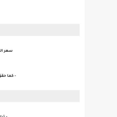
سعر الذهب عيار 24 خلال تعاملات ا
- كما حق