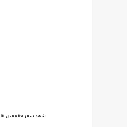
شهد سعر «المعدن الأصفر» في يدياية تعاملات ا