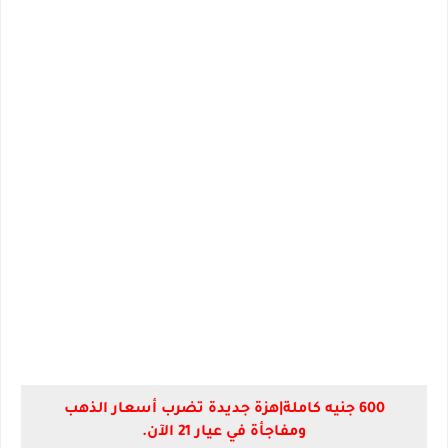
600 جنيه كاملة|هزة جديدة تضرب أسعار الذهب
ومفاجأة في عيار 21 الآن.