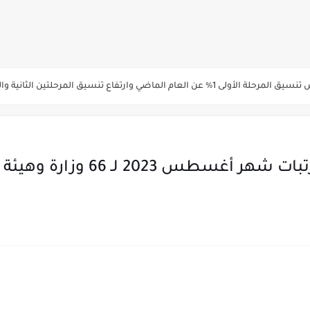
ة الاولي للتنسيق يوم الاثنين القادم ..بداية تظلمات الثانوية العامة الكترونيا لمدة 15 يوم بدا
ي رياضة 87% والادبي 71% وانخفاض بدرجات القبول بكليات القمة عن العام الماضي
لثانية والثالثة 2%..انخفاض بدرجات القبول بكليات القمه عن العام الماضي
انوية العامة 2026 جميع المدارس والمحافظات بالاسم ورقم الجلوس
رسميا : موعد وجدول صرف مرتب