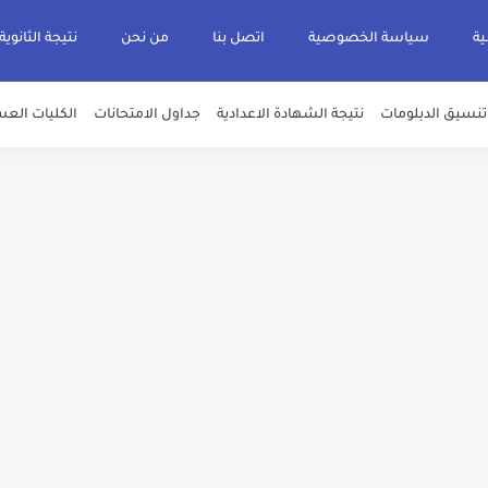
ية
سياسة الخصوصية
اتصل بنا
من نحن
نتيجة الثانوية
تنسيق الدبلومات
نتيجة الشهادة الاعدادية
جداول الامتحانات
الكليات العس
يم والتقديم سيكون لمدة 5 أيام بداية من الثلاثاء المقبل
قديم للمعاهد الفنية للتمريض التابعة لجامعة الازهر الشريف بمحافظات القاهره الكبر
لمدارس الإثنين.. و«أولى تنسيق» الثلاثاء مؤشرات انخفاض الحد الأدنى للقطاع الطبي 1% - باستث
ه من قبل التعليم العالي " هندسية / تجارية / حاسبات / تمريض / سياحة وفنادق / زرا
والأهلية والحكومية والاجنبية المعتمدة من وزارة التعليم العالي للعام الجامعي 2026/ 