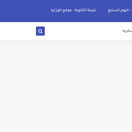
 - اليوم السابع
نتيجة الثانوية - موقع الوزارة
كريه
ي والوجه البحري والقبلي للعام 2026-2027
ناء «البشرى»
عة / علوم صحية / لغات " للعام الجامعي 2026 /2027
2027