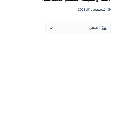
قائمة أسماء بجميع الجامعات الخاصه والأهلية والحكومية والاجنبية المعتمدة من وزارة التعليم العالي للعام الجامعي 2026/ 2027
أغسطس 01, 2023
انخفاض الحد الادني بكليات القمة والمرحلة الاولي للتنسيق يوم الاثنين القادم ..بداية تظلمات الثانوية العامة الكترونيا لمدة 15 يوم بداية من غدا
التنقل