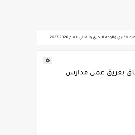
ي والوجه البحري والقبلي للعام 2026-2027
ناء «البشرى»
عة / علوم صحية / لغات " للعام الجامعي 2026 /2027
لتحاق بفريق عمل مدارس
2027
ية من غدا