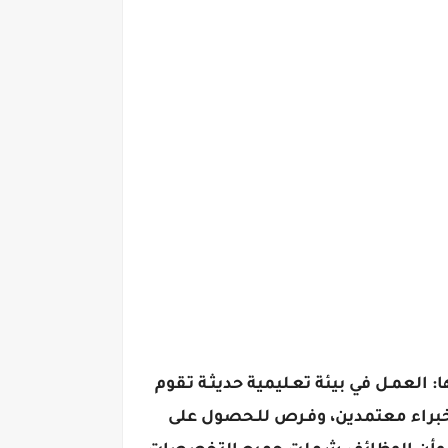
العمـل في بيئة تعـليمية حديثـة تـقوم
 خبراء معتمدين، وفـرص للـحصول على