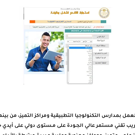
ل بمدارس التكنولوجيا التطبيقية ومراكز التميز، من بينها: 
ريب تقني مستمر عالي الجـودة على مـستوى دولي على أيدي