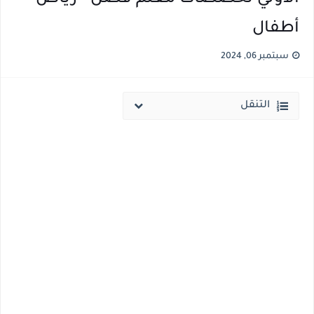
نتيجة الثانوية العامة ملف اكسل .. كشوف درجات طلاب الثانوية العامة 2026 جميع المدارس والمحافظات بالاسم ورقم الجلوس
أطفال
الساعه 11 مساء.. وزير التربية والتعليم يعتمد نتيجة الثانوية العامة والنتيجة علي مواقع الانترنت خلال ساعات
سبتمبر 06, 2024
التنقل