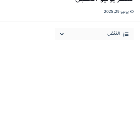
قائمة أسماء بجميع الجامعات الخاصه والأهلية والحكومية والاجنبية المعتمدة من وزارة التعليم العالي للعام الجامعي 2026/ 2027
يونيو 29, 2025
انخفاض الحد الادني بكليات القمة والمرحلة الاولي للتنسيق يوم الاثنين القادم ..بداية تظلمات الثانوية العامة الكترونيا لمدة 15 يوم بداية من غدا
التنقل