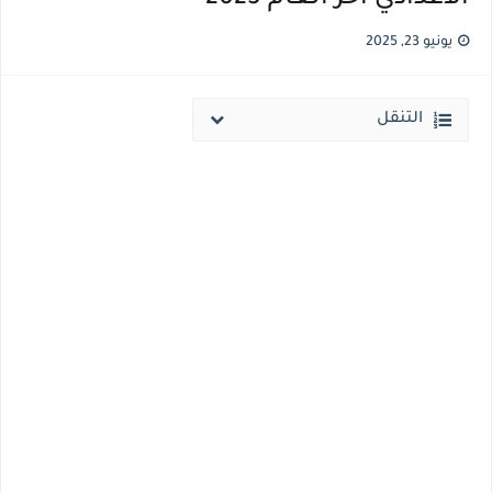
انخفاض الحد الادني بكليات القمة والمرحلة الاولي للتنسيق يوم الاثنين القادم ..بداية تظلمات الثانوية العامة الكترونيا لمدة 15 يوم بداية من غدا
يونيو 23, 2025
مؤشرات ..انطلاق المرحلة الاولي الاثنين المقبل والحد الادني علمي 89.5% وعلمي رياضة 87% والادبي 71% وانخفاض بدرجات القبول بكليات القمة عن العام الماضي
التنقل