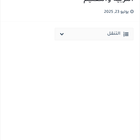
انخفاض الحد الادني بكليات القمة والمرحلة الاولي للتنسيق يوم الاثنين القادم ..بداية تظلمات الثانوية العامة الكترونيا لمدة 15 يوم بداية من غدا
يوليو 23, 2025
مؤشرات ..انطلاق المرحلة الاولي الاثنين المقبل والحد الادني علمي 89.5% وعلمي رياضة 87% والادبي 71% وانخفاض بدرجات القبول بكليات القمة عن العام الماضي
التنقل