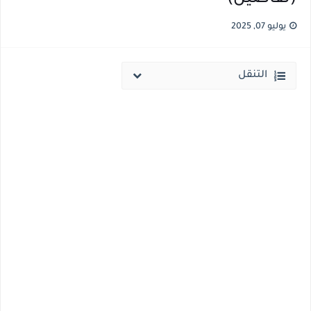
قائمة أسماء بجميع الجامعات الخاصه والأهلية والحكومية والاجنبية المعتمدة من وزارة التعليم العالي للعام الجامعي 2026/ 2027
يوليو 07, 2025
انخفاض الحد الادني بكليات القمة والمرحلة الاولي للتنسيق يوم الاثنين القادم ..بداية تظلمات الثانوية العامة الكترونيا لمدة 15 يوم بداية من غدا
التنقل