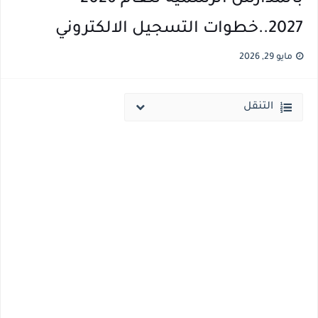
2027..خطوات التسجيل الالكتروني
مؤشرات ..انطلاق المرحلة الاولي الاثنين المقبل والحد الادني علمي 89.5% وعلمي رياضة 87% والادبي 71% وانخفاض بدرجات القبول بكليات القمة عن العام الماضي
مؤشرات وتوقعات أولية.. انخفاض تنسيق المرحلة الأولى 1% عن العام الماضي وارتفاع تنسيق المرحلتين الثانية والثالثة 2%..انخفاض بدرجات القبول بكليات القمه عن العام الماضي
مايو 29, 2026
التنقل