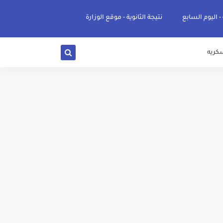
 - اليوم السابع
نتيجة الثانوية - موقع الوزارة
كريه
ي والوجه البحري والقبلي للعام 2026-2027
ناء «البشرى»
عة / علوم صحية / لغات " للعام الجامعي 2026 /2027
2027