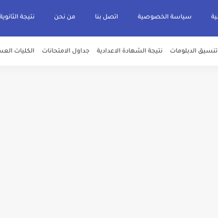
ية
سياسة الخصوصية
اتصل بنا
من نحن
نتيجة الثانوية
تنسيق الدبلومات
نتيجة الشهادة الاعدادية
جداول الامتحانات
الكليات العس
يم والتقديم سيكون لمدة 5 أيام بداية من الثلاثاء المقبل
قديم للمعاهد الفنية للتمريض التابعة لجامعة الازهر الشريف بمحافظات القاهره الكبر
لمدارس الإثنين.. و«أولى تنسيق» الثلاثاء مؤشرات انخفاض الحد الأدنى للقطاع الطبي 1% - باستث
ه من قبل التعليم العالي " هندسية / تجارية / حاسبات / تمريض / سياحة وفنادق / زرا
والأهلية والحكومية والاجنبية المعتمدة من وزارة التعليم العالي للعام الجامعي 2026/ 