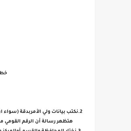
خطو
2.نكتب بيانات ولي الأمربدقة (سواء ا
هتظهر رسالة أن الرقم القومي متاح وبها علامة صح نضغط OK وباقي