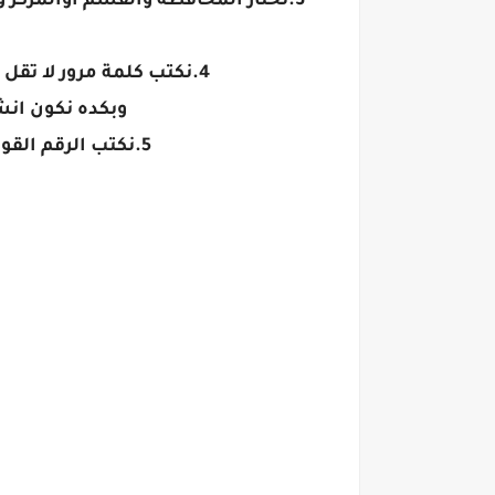
3.نختار المحافظة والقسم أوالمركز 
4.نكتب كلمة مرور لا تقل عن ٨ حروف وارقام ويكون بها حرف كابيتال على الأقل ورمز ونكررها ثم نضغط تسجيل
وبكده نكون انش
5.نكتب الرقم القومي للأب وكلمة المرور اللي كتبتها أثناء انشاء حساب ولي الأمر ونضغط دخول