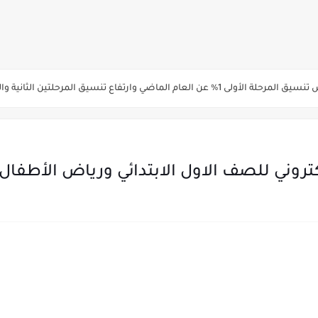
ة الاولي للتنسيق يوم الاثنين القادم ..بداية تظلمات الثانوية العامة الكترونيا لمدة 15 يوم بدا
ي رياضة 87% والادبي 71% وانخفاض بدرجات القبول بكليات القمة عن العام الماضي
لثانية والثالثة 2%..انخفاض بدرجات القبول بكليات القمه عن العام الماضي
انوية العامة 2026 جميع المدارس والمحافظات بالاسم ورقم الجلوس
ني للصف الاول الابتدائي ورياض الأطفال للعام 026