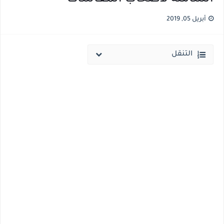
مؤشرات ..انطلاق المرحلة الاولي الاثنين المقبل والحد الادني علمي 89.5% وعلمي رياضة 87% والادبي 71% وانخفاض بدرجات القبول بكليات القمة عن العام الماضي
أبريل 05, 2019
مؤشرات وتوقعات أولية.. انخفاض تنسيق المرحلة الأولى 1% عن العام الماضي وارتفاع تنسيق المرحلتين الثانية والثالثة 2%..انخفاض بدرجات القبول بكليات القمه عن العام الماضي
التنقل