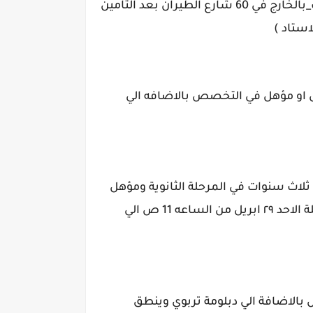
المقابلات من ٢٩ ابريل الي ٦ مايو 2022 ( امام كل تخصص مكتوب موعده ) بمقر شركة_الملتقى_للتوظيف_بالخارج في 60 شارع الطيران بعد التامين
استاد )
ص او مؤهل في التخصص بالاضافه الي
ن ثلاث سنوات في المرحلة الثانوية ومؤهل
تربوي في التخصص او مؤهل في التخصص بالاضافه الي دبلومه تربوي والسن لا يزيد عن 45 سنه والمقابلة الاحد ٢٩ ابريل من الساعه 11 ص الي
الاضافة الي دبلومة تربوي وينطق