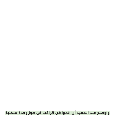
وأوضح عبد الحميد أن المواطن الراغب في حجز وحدة سكنية