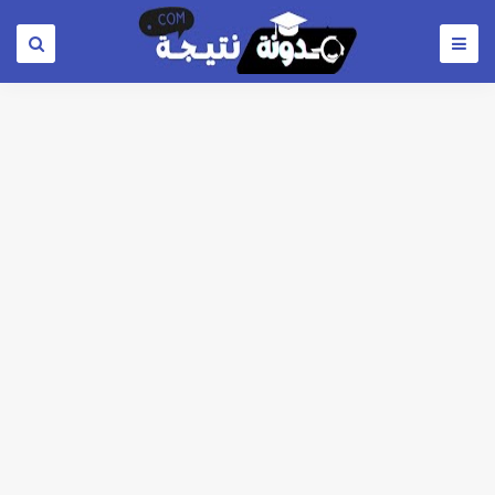
لطلاب المرحلة الثانية للتنسيق 2026.. كليات قمة متاحة للشعبة العلمي علوم ورياضة والشعبة الادبية ..تعرف عليها
مؤشرات شبه نهائية تنسيق المرحلة الاولي علمي علوم 2026 : الطب البشري 92.8% - طب الأسنان 92.3% - العلاج الطبيعي91.7% - الصيدلة 91.5%