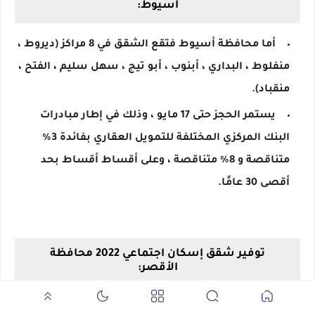
أسيوط:
أما محافظة أسيوط فتقع الشقق في 8 مراكز (ديروط ،
منفلوط ، البداري ، أبنوب ، أبو تيج ، سهل سليم ، الفتح ،
منقباد).
يستمر الحجز حتى 17 مايو ، وذلك في إطار مبادرات
البنك المركزي المختلفة للتمويل العقاري بفائدة 3٪
متناقصة و 8٪ متناقصة ، وعلى أقساط أقساط بحد
أقصى 30 عامًا.
توفير شقق إسكان اجتماعي 2022 محافظة
الأقصر:
مواقع الوحدات المتوفرة بالمحافظة: المدامود مدينة