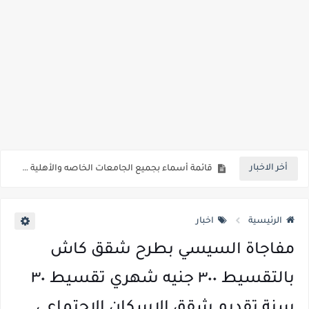
رسوب 76.1% من طلاب الفرقة الأولي بطب أسوان.. 98 طالب نجح فقط من اجمالي 413 طالب
رابط الاستعلام ..الاعلان عن نتيجة المرحلة الأولى من تنسيق القبول لرياض الأطفال والصف الأول الابتدائي للعام الدراسي 2026/2027*
خلال ساعات.. إعلان الحد الأدنى لتنسيق المرحلة الأولى و95 ألف طالب على خط التقديم والتقديم سيكون لمدة 5 أيام بداية من الثلاثاء المقبل
لطلاب الازهر الشريف... فتح باب التقديم للمعاهد الفنية للتمريض التابعة لجامعة الازهر الشريف بمحافظات القاهره الكبري والوجه البحري والقبلي للعام 2026-2027
جريدة الجمهورية : استمارات الثانوية بالمدارس الإثنين.. و«أولى تنسيق» الثلاثاء مؤشرات انخفاض الحد الأدنى للقطاع الطبي 1% - باستثناء «البشرى»
قائمة بجميع المعاهد العليا المعتمده من قبل التعليم العالي " هندسية / تجارية / حاسبات / تمريض / سياحة وفنادق / زراعة / علوم صحية / لغات " للعام الجامعي 2026 /2027
أخر الاخبار
قائمة أسماء بجميع الجامعات الخاصه والأهلية والحكومية والاجنبية المعتمدة من وزارة التعليم العالي للعام الجامعي 2026/ 2027
انخفاض الحد الادني بكليات القمة والمرحلة الاولي للتنسيق يوم الاثنين القادم ..بداية تظلمات الثانوية العامة الكترونيا لمدة 15 يوم بداية من غدا
الرئيسية
اخبار
مفاجاة السيسي بطرح شقق كاش
بالتقسيط ٣٠٠ جنيه شهري تقسيط ٣٠
سنة تقديم شقق الإسكان الاجتماعي