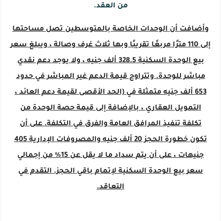
من العقد.
وأضافت أن الوحدات الخاصة بالمتوسطين تصل مساحتها
إلى 110 مترًا مربعًا تقريبًا وبها ثلاث غرف وصالة ، ويبلغ سعر
بيع الوحدة السكنية 328.5 ألف جنيه ، ولا يوجد دعم نقدي
مباشر للوحدة. وتتراوح قيمة الدعم غير المباشر في حدود
653 ألف جنيه متمثلة في (الحد الأقصى لقيمة دعم العائد ،
التمويل العقاري ، بالإضافة إلى قيمة حصة الوحدة من
تكلفة تنفيذ المرافق العامة والفرق في التكلفة. على أن
تكون خطورة الحجز 20 ألف جنيه والمصروفات الإدارية 405
جنيهات ، على أن يتم سداد ما لا يقل عن 15٪ من إجمالي
سعر بيع الوحدة السكنية لإتمام باقي الحجز. التقدم في
التعاقد.