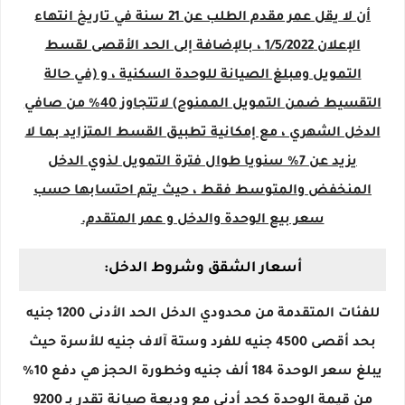
أن لا يقل عمر مقدم الطلب عن 21 سنة في تاريخ انتهاء
الإعلان 1/5/2022 ، بالإضافة إلى الحد الأقصى لقسط
التمويل ومبلغ الصيانة للوحدة السكنية ، و (في حالة
التقسيط ضمن التمويل الممنوح) لاتتجاوز 40٪ من صافي
الدخل الشهري ، مع إمكانية تطبيق القسط المتزايد بما لا
يزيد عن 7٪ سنويا طوال فترة التمويل لذوي الدخل
المنخفض والمتوسط ​​فقط ، حيث يتم احتسابها حسب
سعر بيع الوحدة والدخل و عمر المتقدم.
أسعار الشقق وشروط الدخل:
للفئات المتقدمة من محدودي الدخل الحد الأدنى 1200 جنيه
بحد أقصى 4500 جنيه للفرد وستة آلاف جنيه للأسرة حيث
يبلغ سعر الوحدة 184 ألف جنيه وخطورة الحجز هي دفع 10٪
من قيمة الوحدة كحد أدنى مع وديعة صيانة تقدر بـ 9200