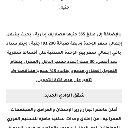
جنيه.
بالإضافة إلى مبلغ 355 جنيها مصاريف إدارية ، بحيث يشمل
إجمالي سعر الوحدة وديعة صيانة 193.200 جنية ، ويتم سداد
باقي إجمالي سعر بيع الوحدة السكنية على أقساط شهرية
بحد أقصى. 30 سنة (تحدد حسب الدخل والعمر) ، بنظام
التمويل العقاري مدعوم بفائدة 3٪ سنويا متناقصة ولا
تتغير على مدى فترة التمويل.
شقق الوادي الجديد:
أعلن عاصم الجزار وزير الإسكان والمرافق والمجتمعات
العمرانية ، عن إطلاق وحدات سكنية جاهزة للتسليم الفوري