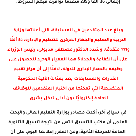
إجمالى 36 ألفًا و235 متقدمًا توافرت فيهم الشروط.
وبلغ عدد المتقدمين في المسابقة، التي أعلنتها وزارة
التربية والتعليم والجهاز المركزى للتنظيم والإدارة، ٤٥ ألفًا
و٦٦٦ متقدمًا، وشدد الدكتور مصطفى مدبولى، رئيس الوزراء،
على أن الكفاءة والجدارة هما المعيار الوحيد للحصول على
وظيفة بالجهاز الإدارى للدولة، لافتًا إلى أن مركز تقييم
القدرات والمسابقات يعد بمثابة الآلية الحكومية
المنضبطة التي تمكنها من اختبار المتقدمين للوظائف
العامة إلكترونيًا دون أدنى تدخل بشرى.
في سياق آخر، أكدت مصادر بوزارة التعليم العالى والبحث
العلمى أن مكتب التنسيق انتهى من نتيجة تنسيق الثانوية
العامة للمرحلة الثانية، ومن المقرر إعلانها اليوم، على أن