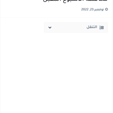
نتيجة الثانوية العامة ملف اكسل .. كشوف درجات طلاب الثانوية العامة 2026 جميع المدارس والمحافظات بالاسم ورقم الجلوس
نوفمبر 23, 2022
الساعه 11 مساء.. وزير التربية والتعليم يعتمد نتيجة الثانوية العامة والنتيجة علي مواقع الانترنت خلال ساعات
التنقل