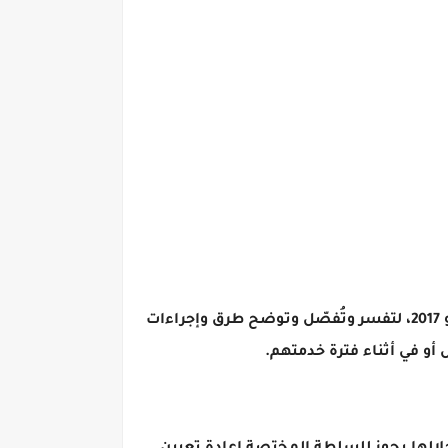
وجاءت المادة 189، من قانون 81 لسنة 2016 المعروف بقانون الخدمة المدنية، ولائحته التنفيذية الصادرة في مايو 2017، لتفسر وتُفصّل وتوضح طرق وإجراءات
أو في أثناء فترة خدمتهم.