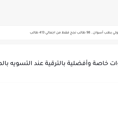
الأسنان 92.3% - العلاج الطبيعي91.7% - الصيدلة 91.5%
المرحلة الأولى من تنسيق القبول لرياض الأطفال والصف الأول الابتدائي للعام الدراسي 7
يم والتقديم سيكون لمدة 5 أيام بداية من الثلاثاء المقبل
قديم للمعاهد الفنية للتمريض التابعة لجامعة الازهر الشريف بمحافظات القاهره الكبر
وات خاصة وأفضلية بالترقية عند التسويه بال
لمدارس الإثنين.. و«أولى تنسيق» الثلاثاء مؤشرات انخفاض الحد الأدنى للقطاع الطبي 1% - باستث
ه من قبل التعليم العالي " هندسية / تجارية / حاسبات / تمريض / سياحة وفنادق / زرا
والأهلية والحكومية والاجنبية المعتمدة من وزارة التعليم العالي للعام الجامعي 2026/ 
ة الاولي للتنسيق يوم الاثنين القادم ..بداية تظلمات الثانوية العامة الكترونيا لمدة 15 يوم بدا
ي رياضة 87% والادبي 71% وانخفاض بدرجات القبول بكليات القمة عن العام الماضي