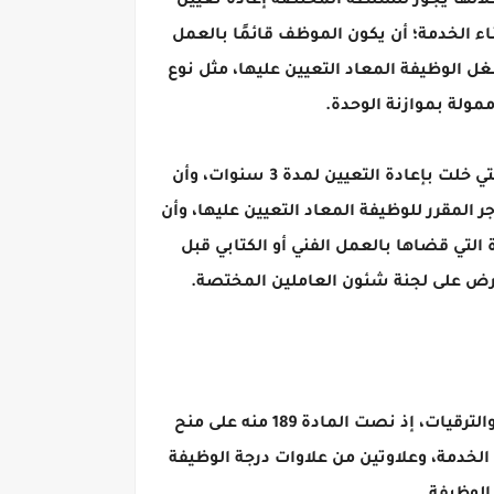
افترضها القانون ولائحته التنفيذية لإعادة تعيين الموظف المعين قبل عام 2016، ومن خلالها يجوز للسلطة المختصة إعادة تعيين
در في فبراير 2016 والحاصل على مؤهل أعلى أثناء الخدمة؛ أن يكون الموظف قائمًا بالعمل
ل الوظيفة المعاد التعيين عليها، مثل نوع
مولة بموازنة الوحدة.
كما اشترط قانون الخدمة ولائحته التنفيذية، للتسوية بالمؤهل الأعلى، عدم طلب الإعلان عن شغل الوظيفة التي خلت بإعادة التعيين لمدة 3 سنوات، وأن
 المقرر للوظيفة المعاد التعيين عليها، وأن
لتي قضاها بالعمل الفني أو الكتابي قبل
وحرص قانون الخدمة المدنية، على أن يمنح الحاصلين على المؤهل الأعلى أثناء الخدمة امتيازات في العلاوات والترقيات، إذ نصت المادة 189 منه على منح
 الخدمة، وعلاوتين من علاوات درجة الوظيفة