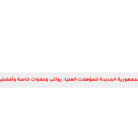
لجمهورية الجديدة للمؤهلات العليا: رواتب وعلاوات خاصة وأفضلية 