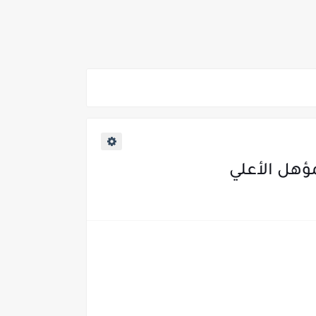
2026/202*
ي والوجه البحري والقبلي للعام 2026-2027
مؤهل الأعلي
ناء «البشرى»
عة / علوم صحية / لغات " للعام الجامعي 2026 /2027
2027
ية من غدا