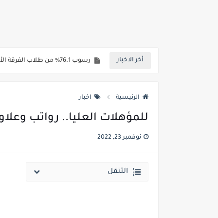
مؤشرات شبه نهائية تنسيق المرحلة الاولي علمي علوم 2026 : الطب البشري 92.8% - طب 
رسوب 76.1% من طلاب الفرقة الأولي بطب أسوان.. 98 طالب نجح فقط من اجمالي 413 طالب
أخر الاخبار
رابط الاستعلام ..الاعلان عن نتيجة 
خلال ساعات.. إعلان الحد الأدنى لتنسيق المرحلة الأولى و95 ألف طالب على خط التقد
الرئيسية
اخبار
لطلاب الازهر الشريف... فتح باب الت
للمؤهلات العليا.. رواتب وعلا
جريدة الجمهورية : استمارات الثانوية با
نوفمبر 23, 2022
قائمة بجميع المعاهد العليا المعتمد
قائمة أسماء بجميع الجامعات الخاصه 
التنقل
انخفاض الحد الادني بكليات القمة والمرحل
مؤشرات ..انطلاق المرحلة الاولي الاثنين المقبل والحد الادني علمي 89.5% وعلم