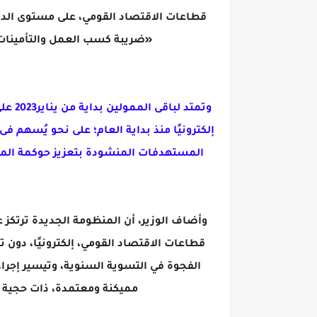
قطاعات الاقتصاد القومي، على مستوى الدول
«ضريبة كسب العمل والتأمينات» شهريًا عبر نظام «payroll»؛ بحيث يتم الان
إلكترونيًا منذ بداية العام؛ على نحو يُسهم 
المستهدفات المنشودة بتعزيز حوكمة المنظ
وأضاف الوزير، أن المنظومة الجديدة ترتك
قطاعات الاقتصاد القومي، إلكترونيًا، دون 
الفجوة في التسوية السنوية، وتيسير إجر
مميكنة ومعتمدة، ذات حجية ق