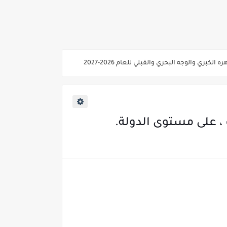
ي والوجه البحري والقبلي للعام 2026-2027
ناء «البشرى»
عة / علوم صحية / لغات " للعام الجامعي 2026 /2027
2027
 على مستوى الدولة.
ية من غدا