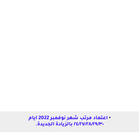
•
اعتماد مرتب شهر نوفمبر 2022 ايام
٢٤/٢٧/٢٨/٢٩/٣٠ بالزيادة الجديدة.