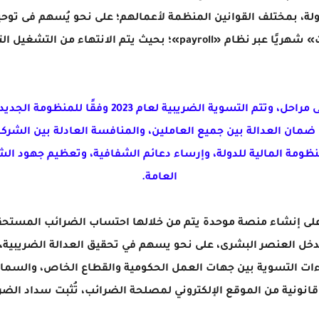
ة، بمختلف القوانين المنظمة لأعمالهم؛ على نحو يُسهم فى توحي
تهاء من التشغيل التجريبي خلال شهر ديسمبر 2022.
وتمتد لباقى الممولين بداية من يناير2023 على مراحل،
فى ضمان العدالة بين جميع العاملين، والمنافسة العادلة بين الش
ومة المالية للدولة، وإرساء دعائم الشفافية، وتعظيم جهود ال
العامة.
ز على إنشاء منصة موحدة يتم من خلالها احتساب الضرائب المستح
تدخل العنصر البشرى، على نحو يسهم في تحقيق العدالة الضريبية، 
اءات التسوية بين جهات العمل الحكومية والقطاع الخاص، والسماح
انونية من الموقع الإلكتروني لمصلحة الضرائب، تُثبت سداد الض