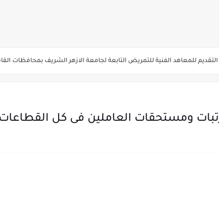
يم والتقديم سيكون لمدة 5 أيام بداية من الثلاثاء المقبل
قديم للمعاهد الفنية للتمريض التابعة لجامعة الازهر الشريف بمحافظات القاهره الكبر
لمدارس الإثنين.. و«أولى تنسيق» الثلاثاء مؤشرات انخفاض الحد الأدنى للقطاع الطبي 1% - باستث
ه من قبل التعليم العالي " هندسية / تجارية / حاسبات / تمريض / سياحة وفنادق / زرا
والأهلية والحكومية والاجنبية المعتمدة من وزارة التعليم العالي للعام الجامعي 2026/ 
بات ومستحقات العاملين فى كل القطاعات ،
ة الاولي للتنسيق يوم الاثنين القادم ..بداية تظلمات الثانوية العامة الكترونيا لمدة 15 يوم بدا
ي رياضة 87% والادبي 71% وانخفاض بدرجات القبول بكليات القمة عن العام الماضي
لثانية والثالثة 2%..انخفاض بدرجات القبول بكليات القمه عن العام الماضي
انوية العامة 2026 جميع المدارس والمحافظات بالاسم ورقم الجلوس