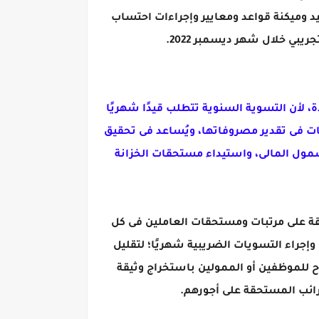
د وميكنة قواعد ومعايير وإجراءات احتساب
 وتتم التسوية الضريبية لعام 2023 وفقًا للمنظومة الجديدة، لأن التسوية السنوية تتطلب قيدًا شهريًا
ركات فى تقدير مصروفاتها، ويُساعد فى تحقيق
شمول المالى، واستيداء مستحقات الخزانة
قة على مرتبات ومستحقات العاملين فى كل
وإجراء التسويات الضريبية شهريًا؛ لتقليل
 للموظفين أو الممولين باستخراج وثيقة
رائب المستحقة على أجورهم.