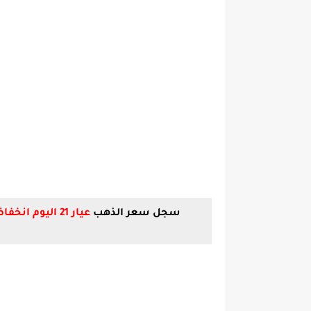
سجل سعر الذهب
عيار 21 اليوم انخفاضا عند مستوى 2480 جنيها للبيع، 2450 جنيها للشراء