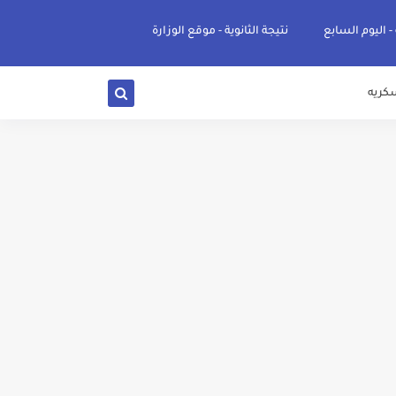
 - اليوم السابع
نتيجة الثانوية - موقع الوزارة
كريه
ي والوجه البحري والقبلي للعام 2026-2027
ناء «البشرى»
عة / علوم صحية / لغات " للعام الجامعي 2026 /2027
2027