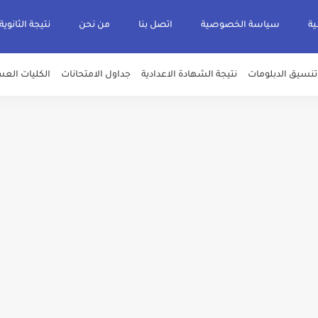
ية
سياسة الخصوصية
اتصل بنا
من نحن
نتيجة الثانوية
تنسيق الدبلومات
نتيجة الشهادة الاعدادية
جداول الامتحانات
الكليات العس
يم والتقديم سيكون لمدة 5 أيام بداية من الثلاثاء المقبل
قديم للمعاهد الفنية للتمريض التابعة لجامعة الازهر الشريف بمحافظات القاهره الكبر
لمدارس الإثنين.. و«أولى تنسيق» الثلاثاء مؤشرات انخفاض الحد الأدنى للقطاع الطبي 1% - باستث
ه من قبل التعليم العالي " هندسية / تجارية / حاسبات / تمريض / سياحة وفنادق / زرا
والأهلية والحكومية والاجنبية المعتمدة من وزارة التعليم العالي للعام الجامعي 2026/ 