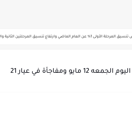
ة الاولي للتنسيق يوم الاثنين القادم ..بداية تظلمات الثانوية العامة الكترونيا لمدة 15 يوم بدا
ي رياضة 87% والادبي 71% وانخفاض بدرجات القبول بكليات القمة عن العام الماضي
لثانية والثالثة 2%..انخفاض بدرجات القبول بكليات القمه عن العام الماضي
انوية العامة 2026 جميع المدارس والمحافظات بالاسم ورقم الجلوس
و ومفاجأة في عيار 21