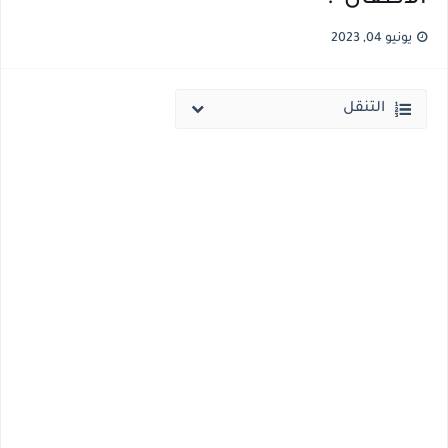
نتيجة الثانوية العامة ملف اكسل .. كشوف درجات طلاب الثانوية العامة 2026 جميع المدارس والمحافظات بالاسم ورقم الجلوس
يونيو 04, 2023
الساعه 11 مساء.. وزير التربية والتعليم يعتمد نتيجة الثانوية العامة والنتيجة علي مواقع الانترنت خلال ساعات
التنقل