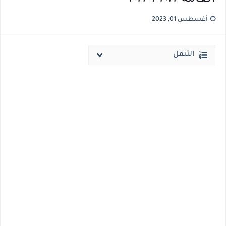
انخفاض الحد الادني بكليات القمة والمرحلة الاولي للتنسيق يوم الاثنين القادم ..بداية تظلمات الثانوية العامة الكترونيا لمدة 15 يوم بداية من غدا
أغسطس 01, 2023
مؤشرات ..انطلاق المرحلة الاولي الاثنين المقبل والحد الادني علمي 89.5% وعلمي رياضة 87% والادبي 71% وانخفاض بدرجات القبول بكليات القمة عن العام الماضي
التنقل