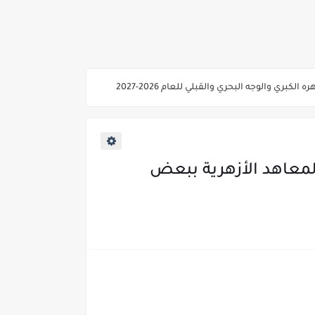
ي والوجه البحري والقبلي للعام 2026-2027
ناء «البشرى»
عة / علوم صحية / لغات " للعام الجامعي 2026 /2027
لمعاهد الأزهرية ببعض
2027
ية من غدا