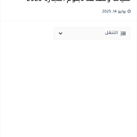
نتيجة الثانوية العامة ملف اكسل .. كشوف درجات طلاب الثانوية العامة 2026 جميع المدارس والمحافظات بالاسم ورقم الجلوس
يوليو 14, 2025
الساعه 11 مساء.. وزير التربية والتعليم يعتمد نتيجة الثانوية العامة والنتيجة علي مواقع الانترنت خلال ساعات
التنقل