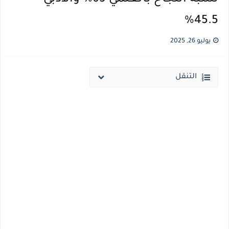
45.5%
قائمة أسماء بجميع الجامعات الخاصه والأهلية والحكومية والاجنبية المعتمدة من وزارة التعليم العالي للعام الجامعي 2026/ 2027
انخفاض الحد الادني بكليات القمة والمرحلة الاولي للتنسيق يوم الاثنين القادم ..بداية تظلمات الثانوية العامة الكترونيا لمدة 15 يوم بداية من غدا
يوليو 26, 2025
التنقل