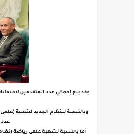
عدد الناجحين 332183 ط