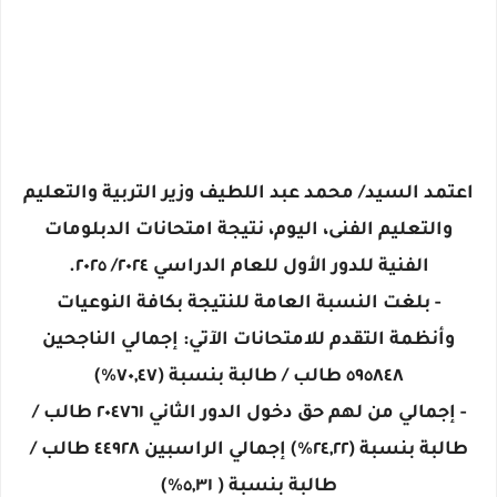
اعتمد السيد/ محمد عبد اللطيف وزير التربية والتعليم
والتعليم الفنى، اليوم، نتيجة امتحانات الدبلومات
الفنية للدور الأول للعام الدراسي ٢٠٢٤/ ٢٠٢٥.
- بلغت النسبة العامة للنتيجة بكافة النوعيات
وأنظمة التقدم للامتحانات الآتي: إجمالي الناجحين
٥٩٥٨٤٨ طالب / طالبة بنسبة (٧٠,٤٧%)
- إجمالي من لهم حق دخول الدور الثاني ٢٠٤٧٦١ طالب /
طالبة بنسبة (٢٤,٢٢%) إجمالي الراسبين ٤٤٩٢٨ طالب /
طالبة بنسبة ( ٥,٣١%)