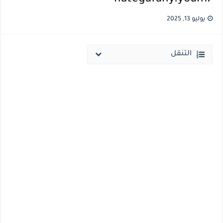
مؤشرات وتوقعات أولية.. انخفاض تنسيق المرحلة الأولى 1% عن العام الماضي وارتفاع تنسيق المرحلتين الثانية والثالثة 2%..انخفاض بدرجات القبول بكليات القمه عن العام الماضي
يوليو 13, 2025
نتيجة الثانوية العامة ملف اكسل .. كشوف درجات طلاب الثانوية العامة 2026 جميع المدارس والمحافظات بالاسم ورقم الجلوس
التنقل
الساعه 11 مساء.. وزير التربية والتعليم يعتمد نتيجة الثانوية العامة والنتيجة علي مواقع الانترنت خلال ساعات