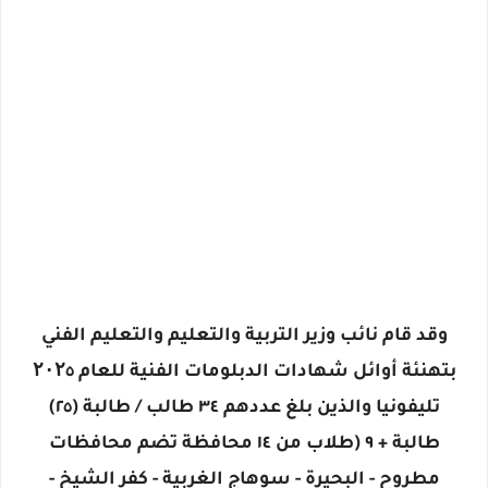
وقد قام نائب وزير التربية والتعليم والتعليم الفني
بتهنئة أوائل شهادات الدبلومات الفنية للعام ۲۰۲٥
تليفونيا والذين بلغ عددهم ٣٤ طالب / طالبة (٢٥)
طالبة + ٩ (طلاب من ١٤ محافظة تضم محافظات
مطروح - البحيرة - سوهاج الغربية - كفر الشيخ -