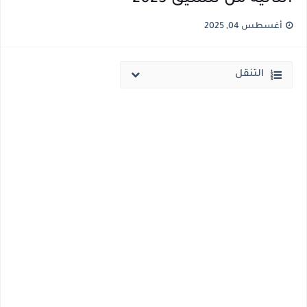
نتيجة الثانوية العامة ملف اكسل .. كشوف درجات طلاب الثانوية العامة 2026 جميع المدارس والمحافظات بالاسم ورقم الجلوس
أغسطس 04, 2025
الساعه 11 مساء.. وزير التربية والتعليم يعتمد نتيجة الثانوية العامة والنتيجة علي مواقع الانترنت خلال ساعات
التنقل