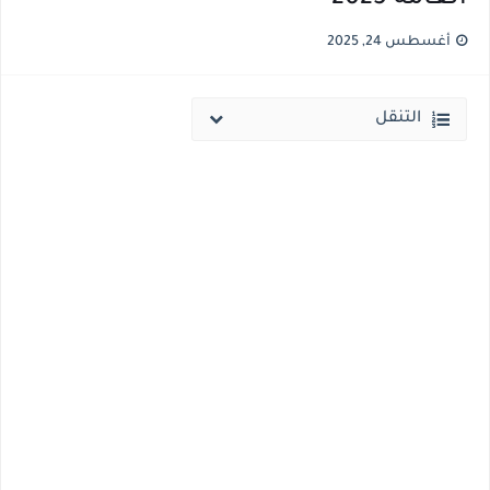
قائمة أسماء بجميع الجامعات الخاصه والأهلية والحكومية والاجنبية المعتمدة من وزارة التعليم العالي للعام الجامعي 2026/ 2027
أغسطس 24, 2025
انخفاض الحد الادني بكليات القمة والمرحلة الاولي للتنسيق يوم الاثنين القادم ..بداية تظلمات الثانوية العامة الكترونيا لمدة 15 يوم بداية من غدا
التنقل