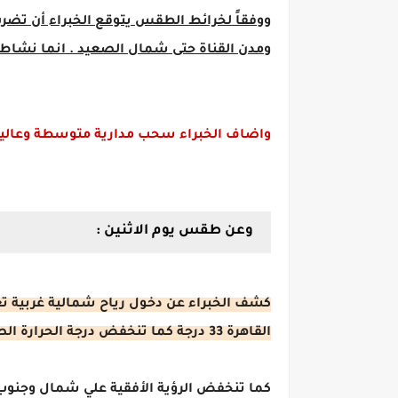
ووفقاً لخرائط الطقس يتوقع الخبراء أن تضر
ومدن القناة حتى شمال الصعيد . انما نشاط ن
واضاف الخبراء سحب مدارية متوسطة وعالي
وعن طقس يوم الاثنين :
كشف الخبراء عن دخول رياح شمالية غربية ت
القاهرة 33 درجة كما تنخفض درجة الحرارة الصغري وتعود الأجواء الباردة ليلا وفي الصباح الباكر.
كما تنخفض الرؤية الأفقية علي شمال وجنوب 