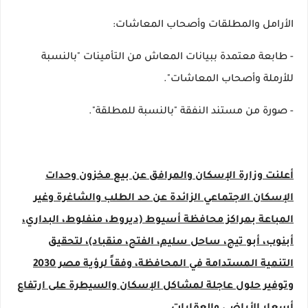
الأرامل والمطلقات وأصحاب المعاشات:
- طابعة معتمدة ببيانات المعاش من التأمينات "بالنسبة
للأرملة وأصحاب المعاشات".
- صورة من مستند النفقة "بالنسبة للمطلقة".
أعلنت وزارة الإسكان والمرافق عن بيع مخزون وحدات
الإسكان الاجتماعي الزائدة عن حد الطلب والشاغرة وغير
المباعة بمراكز محافظة أسيوط (ديروط، منفلوط، البداري،
أبنوب، أبو تيج، ساحل سليم، الفتح، منقباد)، لتحقيق
التنمية المستدامة في المحافظة، وفقاً لرؤية مصر 2030
وتوفير حلول عاجلة لمشاكل الإسكان والسيطرة على ارتفاع