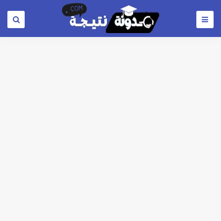
لطلاب المرحلة الثانية للتنسيق 2026.. كليات قمة متاحة للشعبة العلمي علوم ورياضة والشعبة الادبية ..تعرف عليها
مؤشرات شبه نهائية تنسيق المرحلة الاولي علمي علوم 2026 : الطب البشري 92.8% - طب الأسنان 92.3% - العلاج الطبيعي91.7% - الصيدلة 91.5%