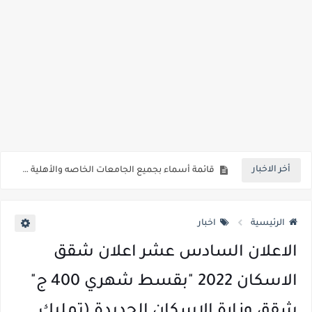
رسوب 76.1% من طلاب الفرقة الأولي بطب أسوان.. 98 طالب نجح فقط من اجمالي 413 طالب
رابط الاستعلام ..الاعلان عن نتيجة المرحلة الأولى من تنسيق القبول لرياض الأطفال والصف الأول الابتدائي للعام الدراسي 2026/2027*
خلال ساعات.. إعلان الحد الأدنى لتنسيق المرحلة الأولى و95 ألف طالب على خط التقديم والتقديم سيكون لمدة 5 أيام بداية من الثلاثاء المقبل
لطلاب الازهر الشريف... فتح باب التقديم للمعاهد الفنية للتمريض التابعة لجامعة الازهر الشريف بمحافظات القاهره الكبري والوجه البحري والقبلي للعام 2026-2027
جريدة الجمهورية : استمارات الثانوية بالمدارس الإثنين.. و«أولى تنسيق» الثلاثاء مؤشرات انخفاض الحد الأدنى للقطاع الطبي 1% - باستثناء «البشرى»
قائمة بجميع المعاهد العليا المعتمده من قبل التعليم العالي " هندسية / تجارية / حاسبات / تمريض / سياحة وفنادق / زراعة / علوم صحية / لغات " للعام الجامعي 2026 /2027
أخر الاخبار
قائمة أسماء بجميع الجامعات الخاصه والأهلية والحكومية والاجنبية المعتمدة من وزارة التعليم العالي للعام الجامعي 2026/ 2027
انخفاض الحد الادني بكليات القمة والمرحلة الاولي للتنسيق يوم الاثنين القادم ..بداية تظلمات الثانوية العامة الكترونيا لمدة 15 يوم بداية من غدا
الرئيسية
اخبار
الاعلان السادس عشر اعلان شقق
الاسكان 2022 "بقسط شهري 400 ج"
شقق وزارة الاسكان الجديدة (تمليك