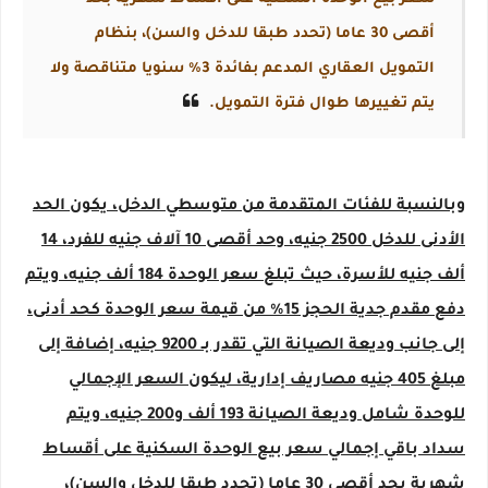
أقصى 30 عاما (تحدد طبقا للدخل والسن)، بنظام
التمويل العقاري المدعم بفائدة 3% سنويا متناقصة ولا
يتم تغييرها طوال فترة التمويل.
وبالنسبة للفئات المتقدمة من متوسطي الدخل، يكون الحد
الأدنى للدخل 2500 جنيه، وحد أقصى 10 آلاف جنيه للفرد، 14
ألف جنيه للأسرة، حيث تبلغ سعر الوحدة 184 ألف جنيه، ويتم
دفع مقدم جدية الحجز 15% من قيمة سعر الوحدة كحد أدنى،
إلى جانب وديعة الصيانة التي تقدر بـ 9200 جنيه، إضافة إلى
مبلغ 405 جنيه مصاريف إدارية، ليكون السعر الإجمالي
للوحدة شامل وديعة الصيانة 193 ألف و200 جنيه، ويتم
سداد باقي إجمالي سعر بيع الوحدة السكنية على أقساط
شهرية بحد أقصى 30 عاما (تحدد طبقا للدخل والسن)،