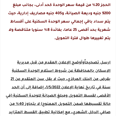
الحجز 20% من قيمة سعر الوحدة كحد أدنى، بجانب مبلغ
9200 جنيه وديعة الصيانة، و405 جنيه مصاريف إدارية، حيث
يتم سداد باقي إجمالي سعر الوحدة السكنية على أقساط
شهرية بحد أقصى 25 عاما، بفائدة 8% سنويا متناقصة ولا
يتم تغييرها طوال فترة التمويل.
ارسل تصحيحاًوأوضح الإعلان المقدم من قبل مديرية
الإسكان بالمحافظة عن شروط استلام الوحدة السكنية
بقرض من البنك المركزي، حيث لا يقل سن المتقدم عن 21
سنة في تاريخ نهاية الإعلان 1/5/2022، إضافة إلى أن الحد
الأقصى لقسط التمويل ومبلغ الصيانة للوحدة السكنية (في
حالة تقسيطها ضمن التمويل الممنوح) لا يتجاوز 40% من
صافي الدخل الشهري، مع إمكانية تطبيق القسط المتزايد