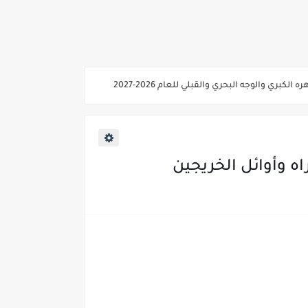
ي والوجه البحري والقبلي للعام 2026-2027
ناء «البشرى»
عة / علوم صحية / لغات " للعام الجامعي 2026 /2027
2027
ه وأوائل الخريجين
ية من غدا