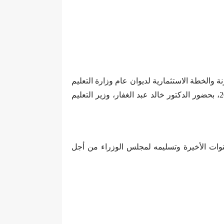
ة والخطة الاستثمارية لديوان عام وزارة التعليم
العالى والبحث العلمى وجامعات (القاهرة – عين شمس – حلوان) والمركز القومى للبحوث عن العام المالى 2022/2023، بحضور الدكتور خالد عبد الغفار، وزير التعليم
ير، إلى أنه أنه سبق وأن تم تشكيل لجنة لحصر أعداد الحاصلين على الماجستير والدكتوراه خلال الـ10 سنوات الأخيرة وتسليمه لمجلس الوزراء من أجل