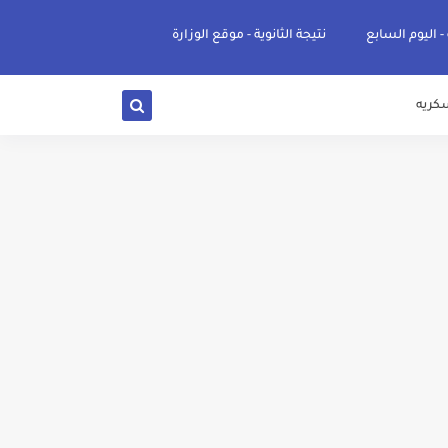
 - اليوم السابع
نتيجة الثانوية - موقع الوزارة
كريه
ي والوجه البحري والقبلي للعام 2026-2027
ناء «البشرى»
عة / علوم صحية / لغات " للعام الجامعي 2026 /2027
2027