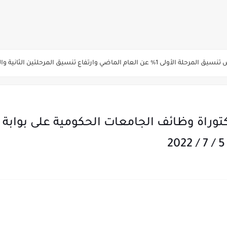
ة الاولي للتنسيق يوم الاثنين القادم ..بداية تظلمات الثانوية العامة الكترونيا لمدة 15 يوم بدا
ي رياضة 87% والادبي 71% وانخفاض بدرجات القبول بكليات القمة عن العام الماضي
لثانية والثالثة 2%..انخفاض بدرجات القبول بكليات القمه عن العام الماضي
انوية العامة 2026 جميع المدارس والمحافظات بالاسم ورقم الجلوس
وراة وظائف الجامعات الحكومية على بوابة ا