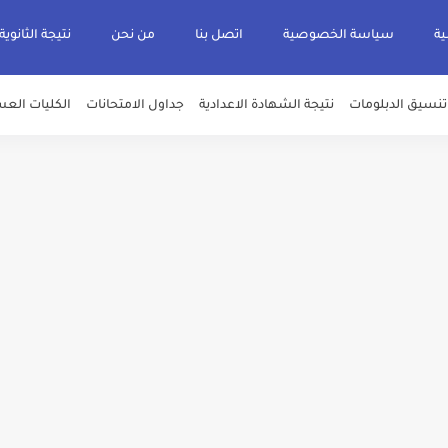
ية
سياسة الخصوصية
اتصل بنا
من نحن
نتيجة الثانوية
تنسيق الدبلومات
نتيجة الشهادة الاعدادية
جداول الامتحانات
الكليات العس
يم والتقديم سيكون لمدة 5 أيام بداية من الثلاثاء المقبل
قديم للمعاهد الفنية للتمريض التابعة لجامعة الازهر الشريف بمحافظات القاهره الكبر
لمدارس الإثنين.. و«أولى تنسيق» الثلاثاء مؤشرات انخفاض الحد الأدنى للقطاع الطبي 1% - باستث
ه من قبل التعليم العالي " هندسية / تجارية / حاسبات / تمريض / سياحة وفنادق / زرا
والأهلية والحكومية والاجنبية المعتمدة من وزارة التعليم العالي للعام الجامعي 2026/ 