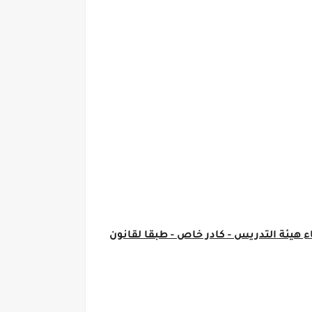
أعضاء هيئة التدريس - كادر خاص - طبقا لقانون