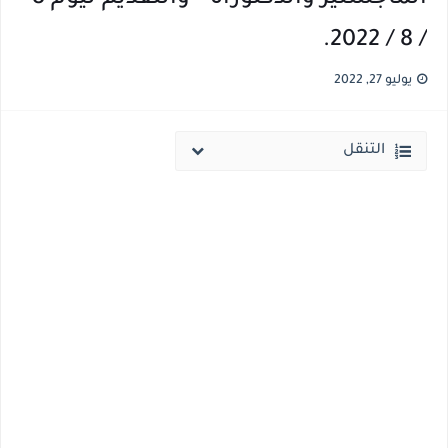
/ 8 / 2022.
انخفاض الحد الادني بكليات القمة والمرحلة الاولي للتنسيق يوم الاثنين القادم ..بداية تظلمات الثانوية العامة الكترونيا لمدة 15 يوم بداية من غدا
مؤشرات ..انطلاق المرحلة الاولي الاثنين المقبل والحد الادني علمي 89.5% وعلمي رياضة 87% والادبي 71% وانخفاض بدرجات القبول بكليات القمة عن العام الماضي
يوليو 27, 2022
التنقل