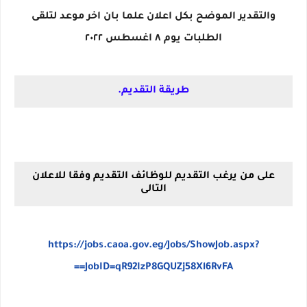
والتقدير الموضح بكل اعلان علما بان اخر موعد لتلقى
الطلبات يوم ٨ اغسطس ٢٠٢٢
طريقة التقديم.
على من يرغب التقديم للوظائف التقديم وفقا للاعلان
التالى
https://jobs.caoa.gov.eg/Jobs/ShowJob.aspx?
JobID=qR92IzP8GQUZj58Xl6RvFA==