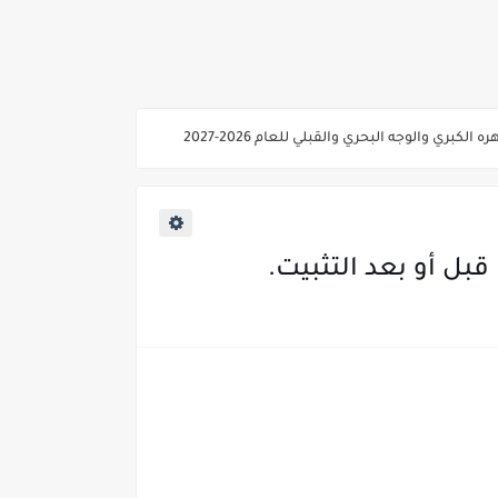
ي والوجه البحري والقبلي للعام 2026-2027
ناء «البشرى»
عة / علوم صحية / لغات " للعام الجامعي 2026 /2027
2027
بل أو بعد التثبيت.
ية من غدا