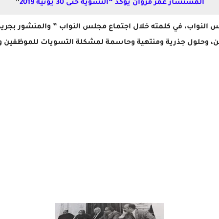
المستشار عمر مروان يؤكد “التسوية حتى 30 يونيه 2019
”
النواب، في كلمته خلال اجتماع مجلس النواب ” والمنشور بجريدة ال
 وحلول جذرية ومنتهية وحاسمة لمشكلة التسويات للموظفين وال