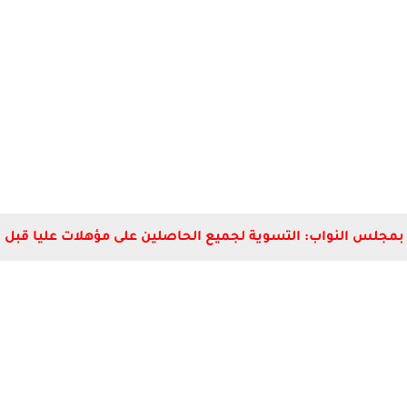
 بمجلس النواب: التسوية لجميع الحاصلين على مؤهلات عليا قبل أو