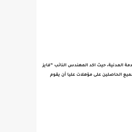
مؤهلات عليا أثناء الخدمة بفارغ الصبر تنفيذ نص المادة 76 من قانون الخدمة المدنية، حيث اكد المهندس النائب “فايز
ميع الحاصلين على مؤهلات عليا أن يقوم