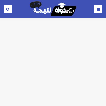
خلال ساعات.. إعلان الحد الأدنى لتنسيق المرحلة الأولى و95 ألف طالب على خط التقديم والتقديم سيكون لمدة 5 أيام بداية من الثلاثاء المقبل
لطلاب الازهر الشريف... فتح باب التقديم للمعاهد الفنية للتمريض التابعة لجامعة الازهر الشريف بمحافظات القاهره الكبري والوجه البحري والقبلي للعام 2026-2027