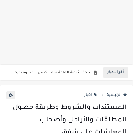
جريدة الجمهورية : استمارات الثانوية بالمدارس الإثنين.. و«أولى تنسيق» الثلاثاء مؤشرات انخفاض الحد الأدنى للقطاع الطبي 1% - باستثناء «البشرى»
قائمة بجميع المعاهد العليا المعتمده من قبل التعليم العالي " هندسية / تجارية / حاسبات / تمريض / سياحة وفنادق / زراعة / علوم صحية / لغات " للعام الجامعي 2026 /2027
قائمة أسماء بجميع الجامعات الخاصه والأهلية والحكومية والاجنبية المعتمدة من وزارة التعليم العالي للعام الجامعي 2026/ 2027
انخفاض الحد الادني بكليات القمة والمرحلة الاولي للتنسيق يوم الاثنين القادم ..بداية تظلمات الثانوية العامة الكترونيا لمدة 15 يوم بداية من غدا
مؤشرات ..انطلاق المرحلة الاولي الاثنين المقبل والحد الادني علمي 89.5% وعلمي رياضة 87% والادبي 71% وانخفاض بدرجات القبول بكليات القمة عن العام الماضي
مؤشرات وتوقعات أولية.. انخفاض تنسيق المرحلة الأولى 1% عن العام الماضي وارتفاع تنسيق المرحلتين الثانية والثالثة 2%..انخفاض بدرجات القبول بكليات القمه عن العام الماضي
أخر الاخبار
نتيجة الثانوية العامة ملف اكسل .. كشوف درجات طلاب الثانوية العامة 2026 جميع المدارس والمحافظات بالاسم ورقم الجلوس
الساعه 11 مساء.. وزير التربية والتعليم يعتمد نتيجة الثانوية العامة والنتيجة علي مواقع الانترنت خلال ساعات
الرئيسية
اخبار
المستندات والشروط وطريقة حصول
المطلقات والأرامل وأصحاب
المعاشات على شقق