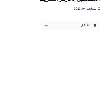
نتيجة الثانوية العامة ملف اكسل .. كشوف درجات طلاب الثانوية العامة 2026 جميع المدارس والمحافظات بالاسم ورقم الجلوس
سبتمبر 04, 2022
الساعه 11 مساء.. وزير التربية والتعليم يعتمد نتيجة الثانوية العامة والنتيجة علي مواقع الانترنت خلال ساعات
التنقل