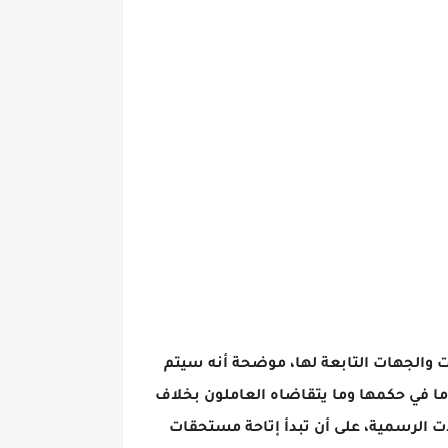
يسمبر ٢٠٢٢، للعاملين بكل الوزارات والهيئات والجهات التابعة لها، موضحة أنه سيتم
كل شهر لمدة ٣ أيام، وصرف رواتب العاملين وما في حكمها وما يتقاضاه العاملون بخلاف
ام، مع مراعاة أيام الإجازات والعطلات الرسمية، على أن تبدأ إتاحة مستحقات