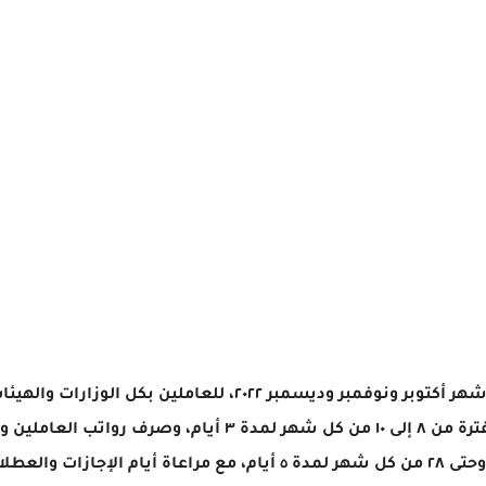
أعلنت وزارة المالية مواعيد صرف مرتبات أشهر أكتوبر ونوفمبر ود
صرف متأخرات مستحقات العاملين خلال الفترة من ٨ إلى ١٠ من 
الرواتب وما في حكمها خلال الفترة من ٢٤ وحتى ٢٨ من كل شهر لمدة ٥ أي