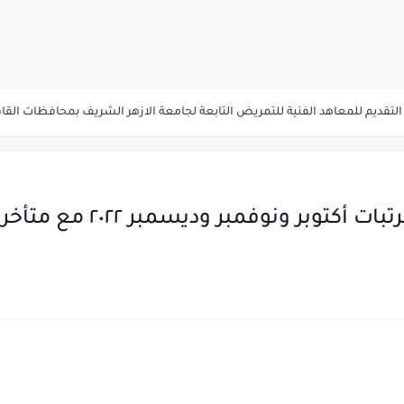
يم والتقديم سيكون لمدة 5 أيام بداية من الثلاثاء المقبل
قديم للمعاهد الفنية للتمريض التابعة لجامعة الازهر الشريف بمحافظات القاهره الكبر
لمدارس الإثنين.. و«أولى تنسيق» الثلاثاء مؤشرات انخفاض الحد الأدنى للقطاع الطبي 1% - باستث
ه من قبل التعليم العالي " هندسية / تجارية / حاسبات / تمريض / سياحة وفنادق / زرا
والأهلية والحكومية والاجنبية المعتمدة من وزارة التعليم العالي للعام الجامعي 2026/ 
الماليه .. تعلن مواعيد صرف
ة الاولي للتنسيق يوم الاثنين القادم ..بداية تظلمات الثانوية العامة الكترونيا لمدة 15 يوم بدا
ي رياضة 87% والادبي 71% وانخفاض بدرجات القبول بكليات القمة عن العام الماضي
لثانية والثالثة 2%..انخفاض بدرجات القبول بكليات القمه عن العام الماضي
انوية العامة 2026 جميع المدارس والمحافظات بالاسم ورقم الجلوس