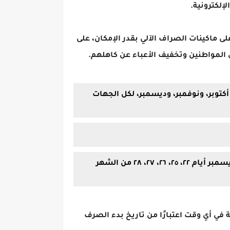
إلكترونية.
لى ماكينات الصراف الآلي بقدر الإمكان، على
ى المواطنين وتخفيف الأعباء عن كاهلهم.
توبر، ونوفمبر، وديسمبر، لكل الجهات
٢٤، ٢٥، ٢٦، ٢٧، ٣٠ من الشهر نفسه، ومرتبات نوفمبر فى أيام ٢٤، ٢٧، ٢٨، ٢٩، ٣٠ من الشهر نفسه، ومرتبات ديسمبر أيام ٢٢، ٢٥، ٢٦، ٢٧، ٢٨ من الشهر
 في أي وقت اعتبارًا من تاريخ بدء الصرف