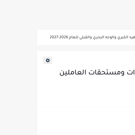
ي والوجه البحري والقبلي للعام 2026-2027
ناء «البشرى»
عة / علوم صحية / لغات " للعام الجامعي 2026 /2027
2027
 مرتبات أكتوبر ونوفمبر وديسمبر ٢٠٢٢ مع متأخرات ومستحقات العاملين
ية من غدا