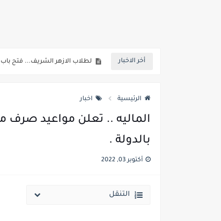
خلال ساعات.. إعلان الحد الأدنى لتنسيق المرحلة الأولى و95 ألف طالب على خط التقد
لطلاب الازهر الشريف... فتح باب الت
أخر الاخبار
جريدة الجمهورية : استمارات الثانوية با
قائمة بجميع المعاهد العليا المعتمد
الرئيسية
اخبار
قائمة أسماء بجميع الجامعات الخاصه 
انخفاض الحد الادني بكليات القمة والمرحل
بالدولة .
مؤشرات ..انطلاق المرحلة الاولي الاثنين المقبل والحد الادني علمي 89.5% وعلم
أكتوبر 03, 2022
مؤشرات وتوقعات أولية.. انخفاض تنسيق المرحلة الأولى 1% عن العام الماضي وارتفاع تنسيق المرحلتين ا
نتيجة الثانوية العامة ملف اكسل .. كشوف درجات طلاب الث
التنقل
الساعه 11 مساء.. وزير التربية والتعليم يعتمد نتيجة الثانوية العامة والنتيجة علي مواقع الانترنت خلال ساعات