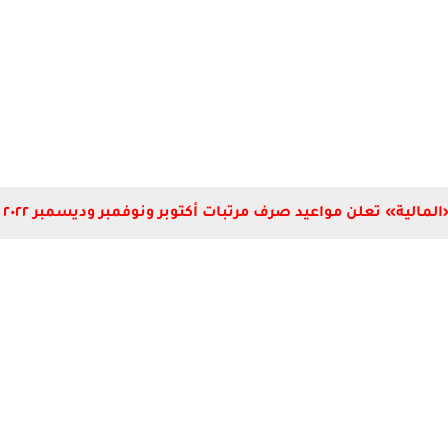
المالية» تعلن مواعيد صرف مرتبات أكتوبر ونوفمبر وديسمبر ٢٠٢٢ .