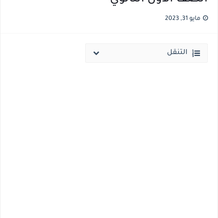
قائمة أسماء بجميع الجامعات الخاصه والأهلية والحكومية والاجنبية المعتمدة من وزارة التعليم العالي للعام الجامعي 2026/ 2027
مايو 31, 2023
انخفاض الحد الادني بكليات القمة والمرحلة الاولي للتنسيق يوم الاثنين القادم ..بداية تظلمات الثانوية العامة الكترونيا لمدة 15 يوم بداية من غدا
التنقل