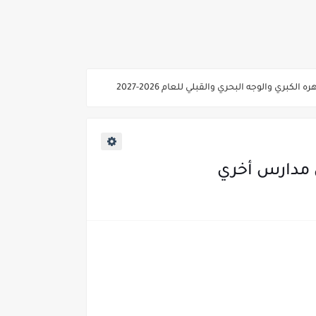
ي والوجه البحري والقبلي للعام 2026-2027
ناء «البشرى»
عة / علوم صحية / لغات " للعام الجامعي 2026 /2027
2027
لي مدارس أخري
ية من غدا